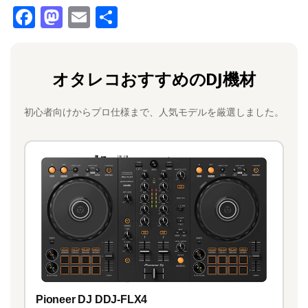
F
M
E
共
a
a
m
有
c
st
ai
オタレコおすすめのDJ機材
e
o
l
b
d
初心者向けからプロ仕様まで、人気モデルを厳選しました。
o
o
o
n
k
Pioneer DJ DDJ-FLX4