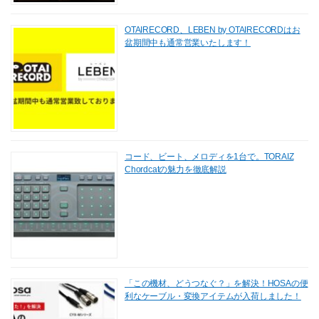
OTAIRECORD、LEBEN by OTAIRECORDはお
盆期間中も通常営業いたします！
コード、ビート、メロディを1台で。TORAIZ
Chordcatの魅力を徹底解説
「この機材、どうつなぐ？」を解決！HOSAの便
利なケーブル・変換アイテムが入荷しました！