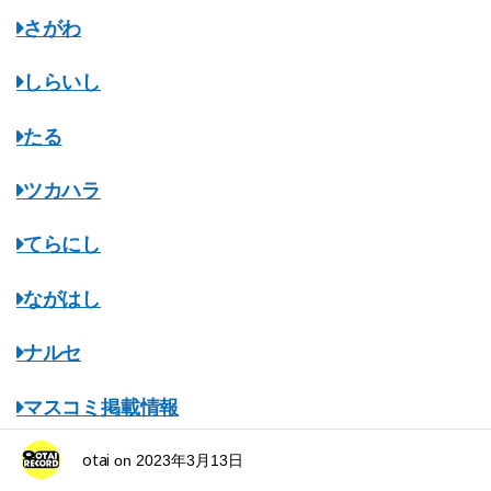
さがわ
しらいし
たる
ツカハラ
てらにし
ながはし
ナルセ
マスコミ掲載情報
otai
みちのくオタレコ
on
2023年3月13日