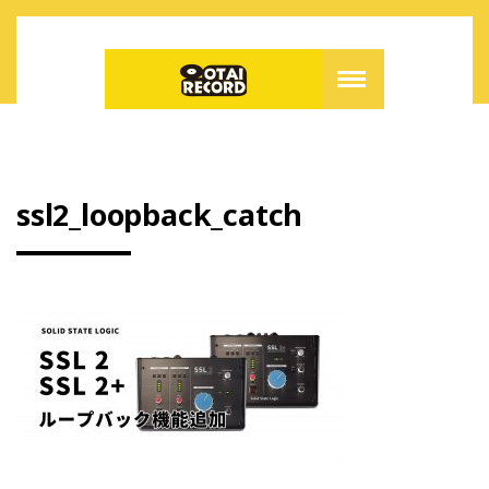
ssl2_loopback_catch