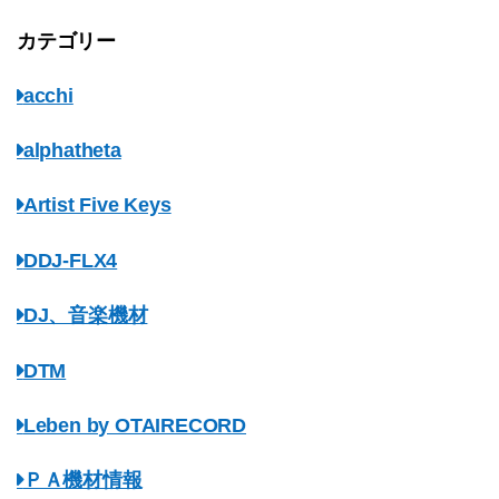
カテゴリー
acchi
alphatheta
Artist Five Keys
DDJ-FLX4
DJ、音楽機材
DTM
Leben by OTAIRECORD
ＰＡ機材情報