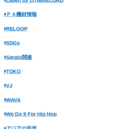
Leben by OTAIRECORD
ＰＡ機材情報
RELOOP
SDGs
Serato関連
TOKO
VJ
WAVA
We Do It For Hip Hop
アジアの音楽