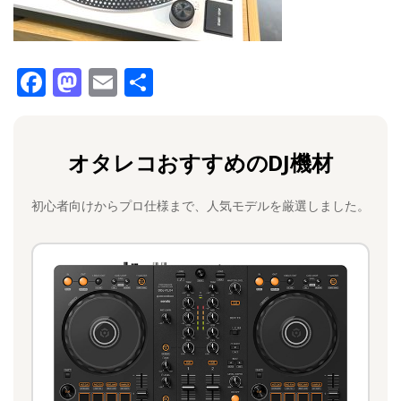
F
M
E
共
a
a
m
有
c
st
ai
オタレコおすすめのDJ機材
e
o
l
b
d
初心者向けからプロ仕様まで、人気モデルを厳選しました。
o
o
o
n
k