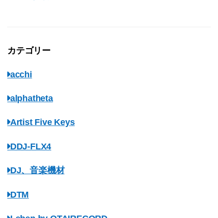
カテゴリー
acchi
alphatheta
Artist Five Keys
DDJ-FLX4
DJ、音楽機材
DTM