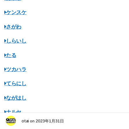
ケンスケ
さがわ
しらいし
たる
ツカハラ
てらにし
ながはし
ナルセ
otai
on
2023年1月31日
マスコミ掲載情報