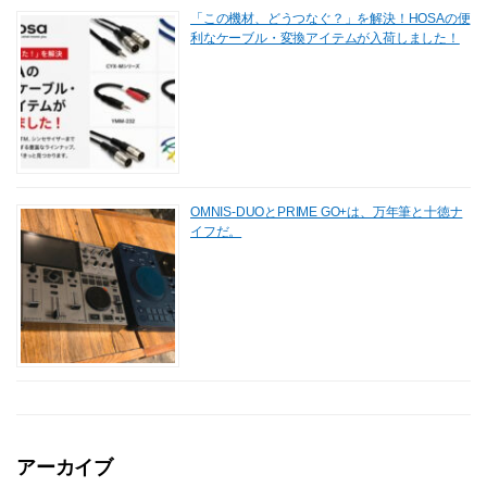
「この機材、どうつなぐ？」を解決！HOSAの便
利なケーブル・変換アイテムが入荷しました！
OMNIS-DUOとPRIME GO+は、万年筆と十徳ナ
イフだ。
アーカイブ