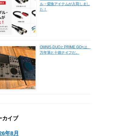
ル・変換アイテムが入荷しまし
た！
OMNIS-DUOとPRIME GO+は、
万年筆と十徳ナイフだ。
ーカイブ
026年8月