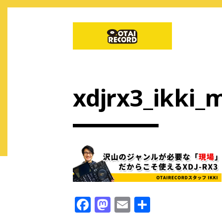
xdjrx3_ikki_
F
M
E
共
a
a
m
有