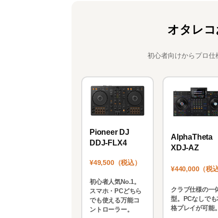
c
st
ai
e
o
l
オタレコ
b
d
o
o
初心者向けからプロ仕
o
n
k
Pioneer DJ
AlphaTheta
DDJ-FLX4
XDJ-AZ
¥49,500（税込）
¥440,000（税
初心者人気No.1。
クラブ仕様の一
スマホ・PCどちら
型。PCなしでも
でも使える万能コ
格プレイが可能
ントローラー。