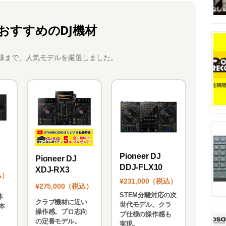
おすすめのDJ機材
様まで、人気モデルを厳選しました。
Pioneer DJ
Pioneer DJ
DDJ-FLX10
XDJ-RX3
込）
¥231,000（税込）
¥275,000（税込）
STEM分離対応の次
体
クラブ機材に近い
世代モデル。クラ
本
操作感。プロ志向
ブ仕様の操作感も
。
の定番モデル。
実現。