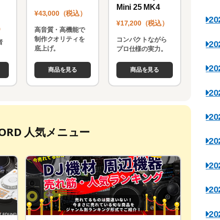
Mini 25 MK4
¥43,000（税込）
2
¥17,200（税込）
）
高音質・高機能で
制作クオリティを
コンパクトながら
者
2
底上げ。
プロ仕様の実力。
。
2
商品を見る
商品を見る
2
2
ECORD 人気メニュー
2
2
2
2