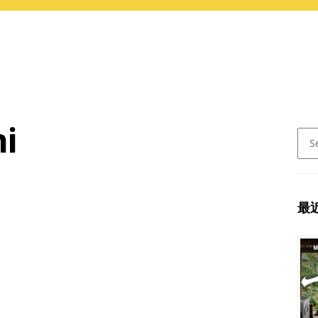
mi
Sear
for:
最