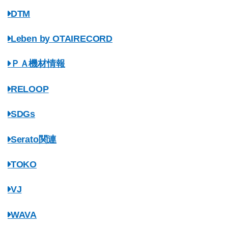
DTM
Leben by OTAIRECORD
ＰＡ機材情報
RELOOP
SDGs
Serato関連
TOKO
VJ
WAVA