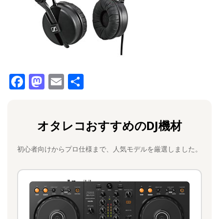
F
M
E
共
a
a
m
有
c
st
ai
オタレコおすすめのDJ機材
e
o
l
b
d
初心者向けからプロ仕様まで、人気モデルを厳選しました。
o
o
o
n
k