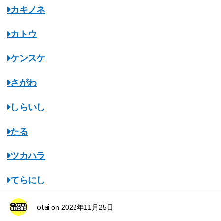
カキノネ
カトウ
ケンスケ
さがわ
しらいし
たる
ツカハラ
てらにし
ながはし
otai
on
2022年11月25日