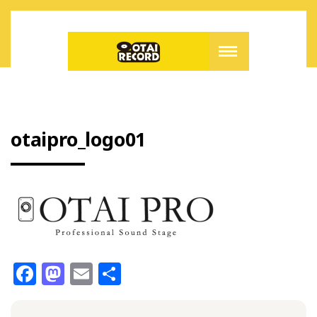
otaipro_logo01
F
M
E
共
a
a
m
有