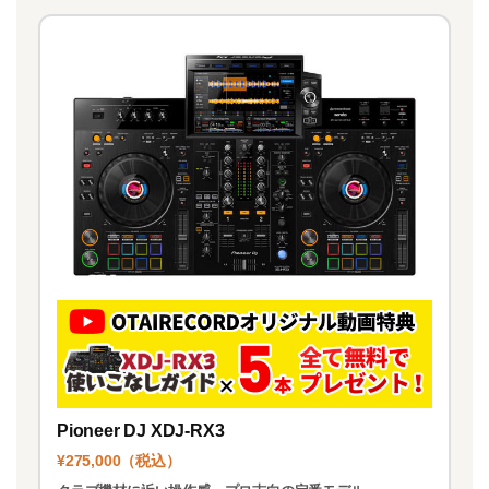
Pioneer DJ XDJ-RX3
¥275,000（税込）