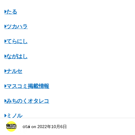
たる
ツカハラ
てらにし
ながはし
ナルセ
マスコミ掲載情報
みちのくオタレコ
ミノル
otai
on
2022年10月6日
むらさき