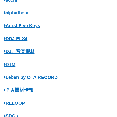
alphatheta
Artist Five Keys
DDJ-FLX4
DJ、音楽機材
DTM
Leben by OTAIRECORD
ＰＡ機材情報
RELOOP
SDGs