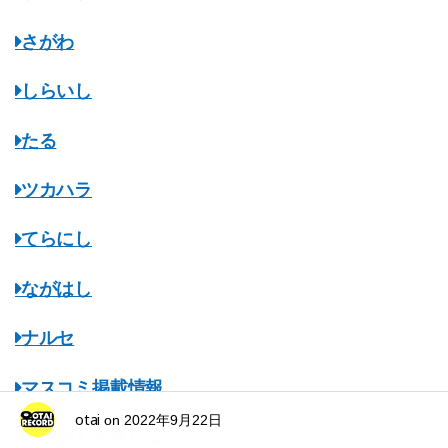
さがわ
しらいし
たる
ツカハラ
てらにし
ながはし
ナルセ
マスコミ掲載情報
otai
on
2022年9月22日
みちのくオタレコ