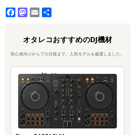
F
M
E
共
a
a
m
有
c
st
ai
オタレコおすすめのDJ機材
e
o
l
b
d
初心者向けからプロ仕様まで、人気モデルを厳選しました。
o
o
o
n
k