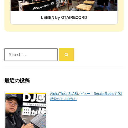
LEBEN by OTAIRECORD
Search
for:
最近の投稿
AlphaTheta SLABレビュー｜Serato StudioでDJ
感覚のまま曲作り