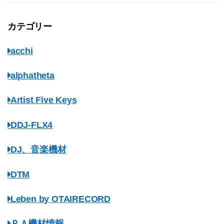
カテゴリー
acchi
alphatheta
Artist Five Keys
DDJ-FLX4
DJ、音楽機材
DTM
Leben by OTAIRECORD
ＰＡ機材情報