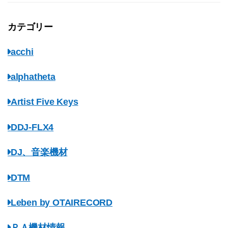
カテゴリー
acchi
alphatheta
Artist Five Keys
DDJ-FLX4
DJ、音楽機材
DTM
Leben by OTAIRECORD
ＰＡ機材情報