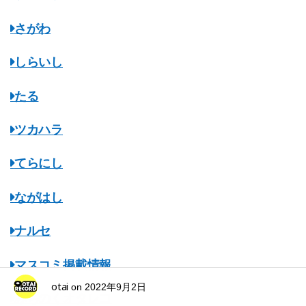
さがわ
しらいし
たる
ツカハラ
てらにし
ながはし
ナルセ
マスコミ掲載情報
otai
on
2022年9月2日
みちのくオタレコ