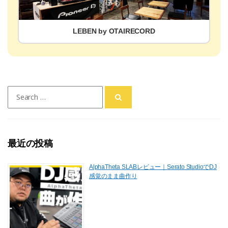
LEBEN by OTAIRECORD
Search
for:
最近の投稿
AlphaTheta SLABレビュー｜Serato StudioでDJ
感覚のまま曲作り