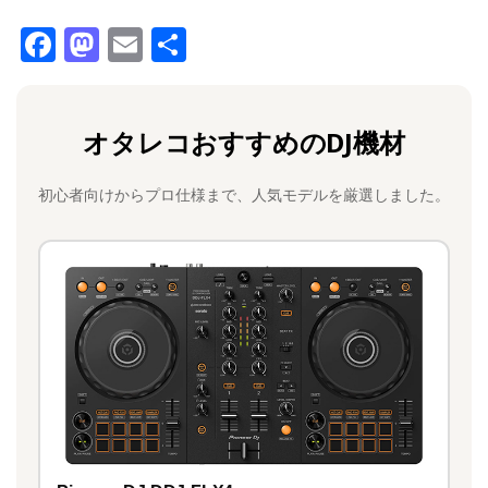
F
M
E
共
a
a
m
有
c
st
ai
オタレコおすすめのDJ機材
e
o
l
b
d
初心者向けからプロ仕様まで、人気モデルを厳選しました。
o
o
o
n
k