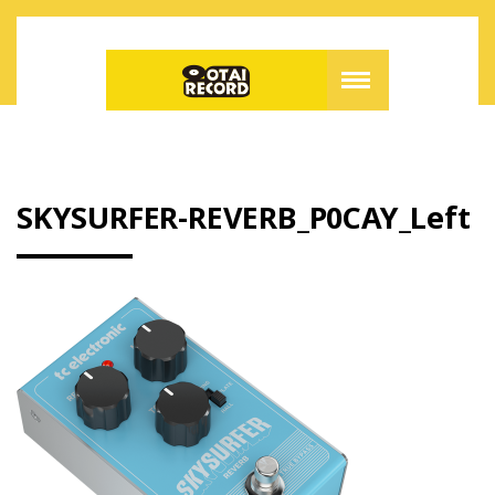
SKYSURFER-REVERB_P0CAY_Left