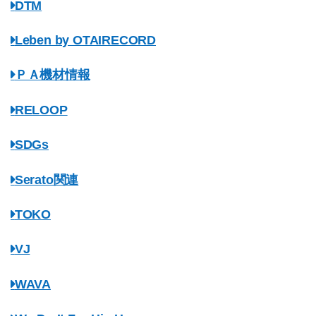
DTM
Leben by OTAIRECORD
ＰＡ機材情報
RELOOP
SDGs
Serato関連
TOKO
VJ
WAVA