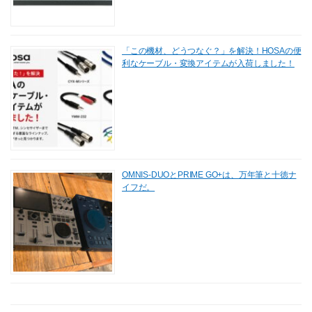
「この機材、どうつなぐ？」を解決！HOSAの便
利なケーブル・変換アイテムが入荷しました！
OMNIS-DUOとPRIME GO+は、万年筆と十徳ナ
イフだ。