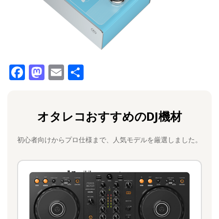
F
M
E
共
a
a
m
有
c
st
ai
オタレコおすすめのDJ機材
e
o
l
b
d
初心者向けからプロ仕様まで、人気モデルを厳選しました。
o
o
o
n
k