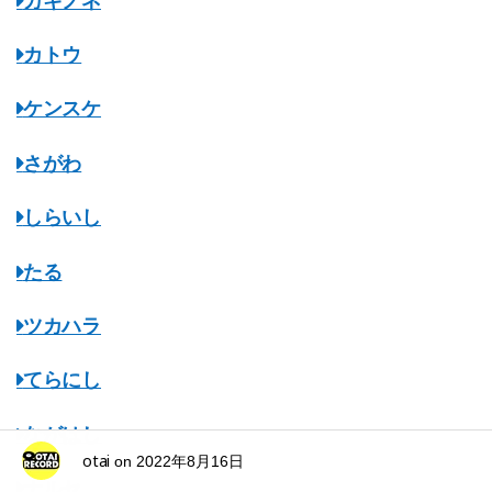
カキノネ
カトウ
ケンスケ
さがわ
しらいし
たる
ツカハラ
てらにし
ながはし
otai
on
2022年8月16日
ナルセ