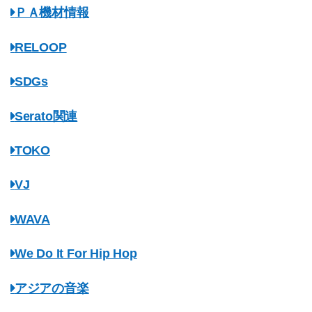
ＰＡ機材情報
RELOOP
SDGs
Serato関連
TOKO
VJ
WAVA
We Do It For Hip Hop
アジアの音楽