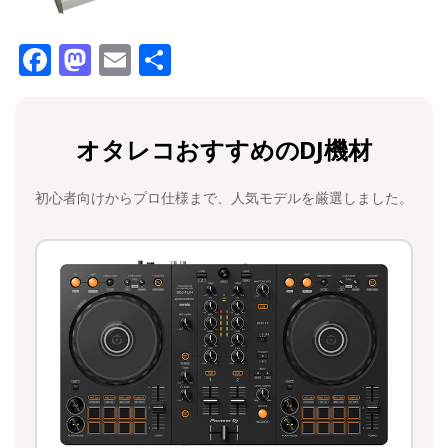
F
M
E
共
a
a
m
有
c
st
ai
オタレコおすすめのDJ機材
e
o
l
b
d
初心者向けからプロ仕様まで、人気モデルを厳選しました。
o
o
o
n
k