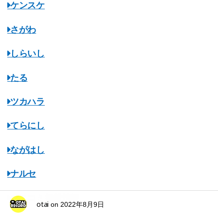
ケンスケ
さがわ
しらいし
たる
ツカハラ
てらにし
ながはし
ナルセ
マスコミ掲載情報
otai
on
2022年8月9日