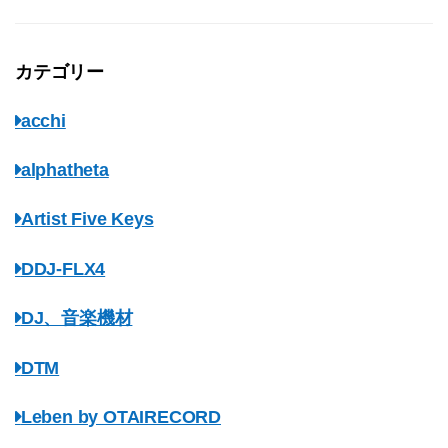
カテゴリー
acchi
alphatheta
Artist Five Keys
DDJ-FLX4
DJ、音楽機材
DTM
Leben by OTAIRECORD