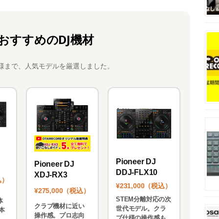
おすすめのDJ機材
様まで、人気モデルを厳選しました。
Pioneer DJ
Pioneer DJ
DDJ-FLX10
XDJ-RX3
込）
¥231,000（税込）
¥275,000（税込）
STEM分離対応の次
体
クラブ機材に近い
世代モデル。クラ
本
操作感。プロ志向
ブ仕様の操作感も