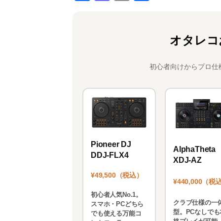
a
a
m
有
c
st
ai
e
o
l
オタレコ
b
d
o
o
初心者向けからプロ仕
o
n
k
Pioneer DJ
AlphaTheta
DDJ-FLX4
XDJ-AZ
¥49,500（税込）
¥440,000（税
初心者人気No.1。
クラブ仕様の一
スマホ・PCどちら
型。PCなしでも
でも使える万能コ