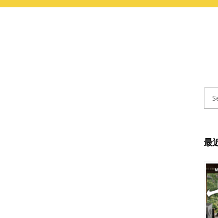
Sear
for:
最