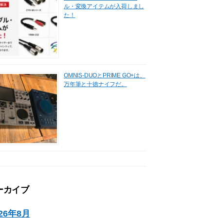
ル・変換アイテムが入荷しまし
た！
OMNIS-DUOとPRIME GO+は、
万年筆と十徳ナイフだ。
ーカイブ
026年8月