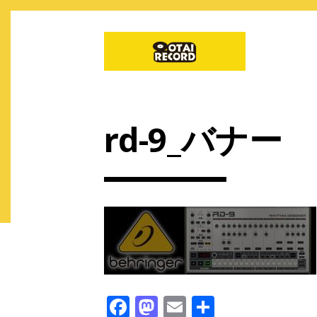
rd-9_バナー
F
M
E
共