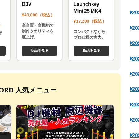
Launchkey
D3V
Mini 25 MK4
2
¥43,000（税込）
¥17,200（税込）
）
高音質・高機能で
2
制作クオリティを
コンパクトながら
者
底上げ。
プロ仕様の実力。
。
2
商品を見る
商品を見る
2
2
ECORD 人気メニュー
2
2
2
2