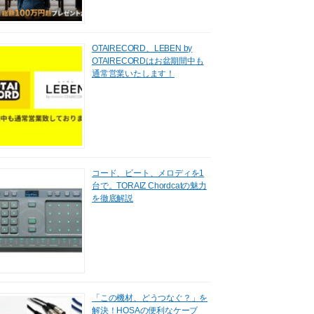
OTAIRECORD、LEBEN by
OTAIRECORDはお盆期間中も
通常営業いたします！
コード、ビート、メロディを1
台で。TORAIZ Chordcatの魅力
を徹底解説
「この機材、どうつなぐ？」を
解決！HOSAの便利なケーブ