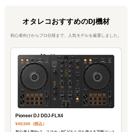
a
a
m
有
c
st
ai
オタレコおすすめのDJ機材
e
o
l
b
d
初心者向けからプロ仕様まで、人気モデルを厳選しました。
o
o
o
n
k
Pioneer DJ DDJ-FLX4
¥49,500（税込）
初心者人気No.1。スマホ・PCどちらでも使える万能コント