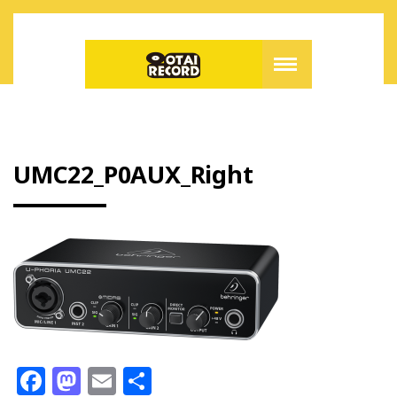
UMC22_P0AUX_Right
F
M
E
共