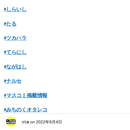
しらいし
たる
ツカハラ
てらにし
ながはし
ナルセ
マスコミ掲載情報
みちのくオタレコ
otai
on
2022年8月4日
ミノル