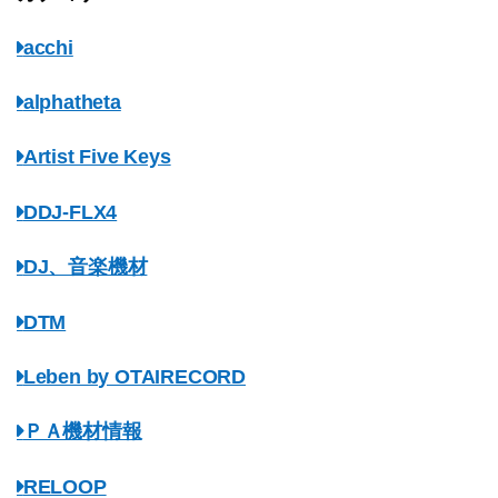
acchi
alphatheta
Artist Five Keys
DDJ-FLX4
DJ、音楽機材
DTM
Leben by OTAIRECORD
ＰＡ機材情報
RELOOP