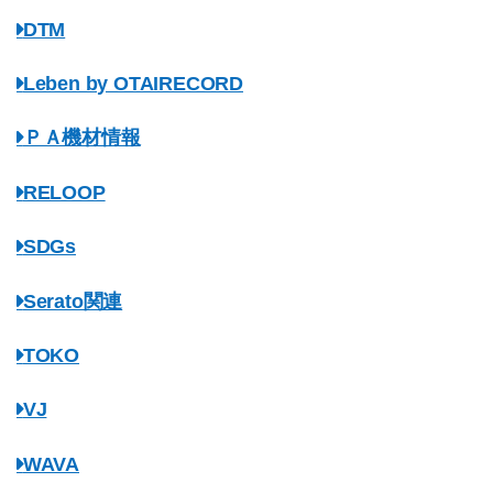
DTM
Leben by OTAIRECORD
ＰＡ機材情報
RELOOP
SDGs
Serato関連
TOKO
VJ
WAVA