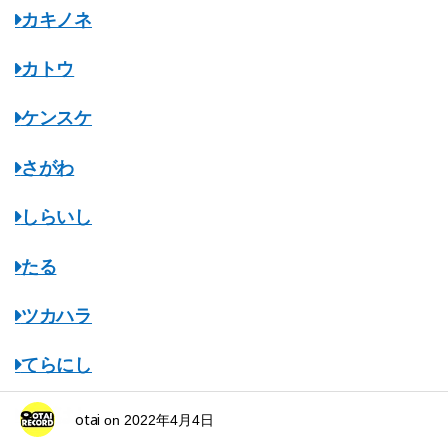
カキノネ
カトウ
ケンスケ
さがわ
しらいし
たる
ツカハラ
てらにし
ながはし
otai
on
2022年4月4日