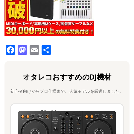
F
M
E
共
a
a
m
有
c
st
ai
オタレコおすすめのDJ機材
e
o
l
b
d
初心者向けからプロ仕様まで、人気モデルを厳選しました。
o
o
o
n
k