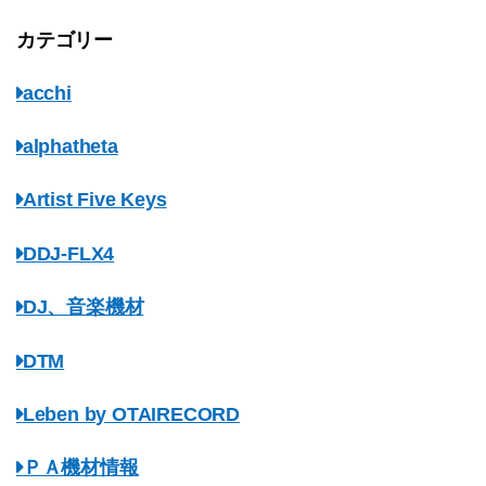
カテゴリー
acchi
alphatheta
Artist Five Keys
DDJ-FLX4
DJ、音楽機材
DTM
Leben by OTAIRECORD
ＰＡ機材情報