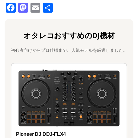
F
M
E
共
a
a
m
有
c
st
ai
オタレコおすすめのDJ機材
e
o
l
b
d
初心者向けからプロ仕様まで、人気モデルを厳選しました。
o
o
o
n
k
Pioneer DJ DDJ-FLX4