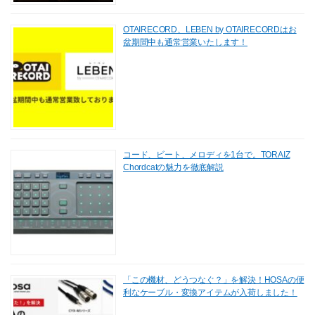
OTAIRECORD、LEBEN by OTAIRECORDはお
盆期間中も通常営業いたします！
コード、ビート、メロディを1台で。TORAIZ
Chordcatの魅力を徹底解説
「この機材、どうつなぐ？」を解決！HOSAの便
利なケーブル・変換アイテムが入荷しました！