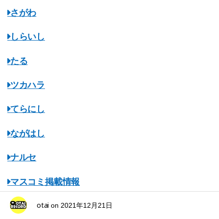
さがわ
しらいし
たる
ツカハラ
てらにし
ながはし
ナルセ
マスコミ掲載情報
otai
みちのくオタレコ
on
2021年12月21日