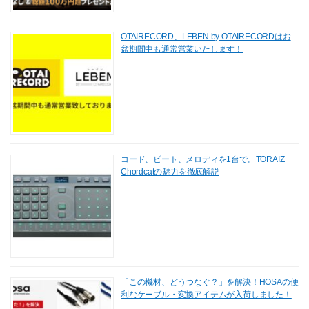
OTAIRECORD、LEBEN by OTAIRECORDはお
盆期間中も通常営業いたします！
コード、ビート、メロディを1台で。TORAIZ
Chordcatの魅力を徹底解説
「この機材、どうつなぐ？」を解決！HOSAの便
利なケーブル・変換アイテムが入荷しました！