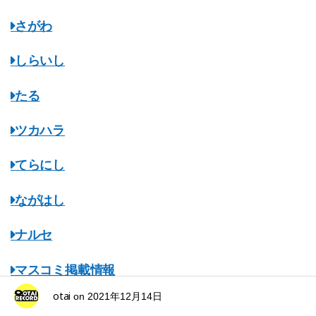
さがわ
しらいし
たる
ツカハラ
てらにし
ながはし
ナルセ
マスコミ掲載情報
otai
on
2021年12月14日
みちのくオタレコ