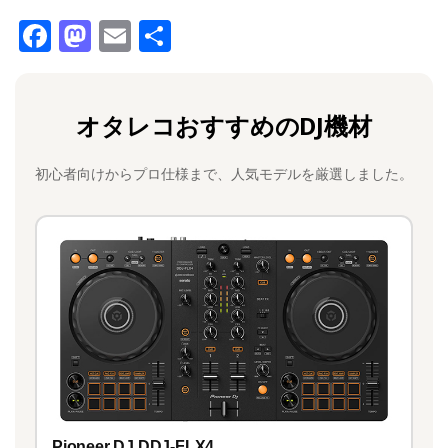
F
M
E
共
a
a
m
有
c
st
ai
オタレコおすすめのDJ機材
e
o
l
b
d
初心者向けからプロ仕様まで、人気モデルを厳選しました。
o
o
o
n
k
Pioneer DJ DDJ-FLX4