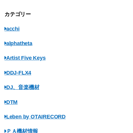
カテゴリー
acchi
alphatheta
Artist Five Keys
DDJ-FLX4
DJ、音楽機材
DTM
Leben by OTAIRECORD
ＰＡ機材情報