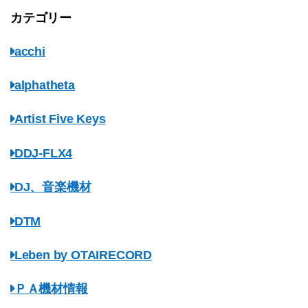
カテゴリー
acchi
alphatheta
Artist Five Keys
DDJ-FLX4
DJ、音楽機材
DTM
Leben by OTAIRECORD
ＰＡ機材情報