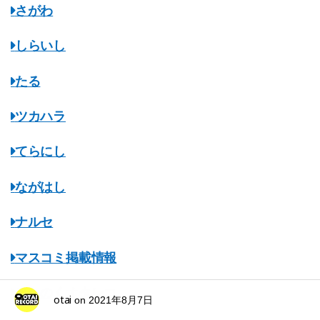
さがわ
しらいし
たる
ツカハラ
てらにし
ながはし
ナルセ
マスコミ掲載情報
みちのくオタレコ
otai
on
2021年8月7日