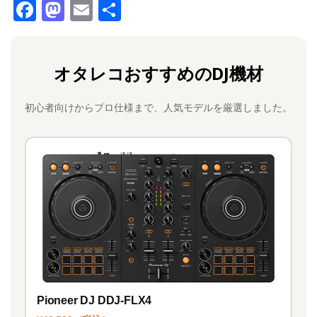
F
M
E
共
a
a
m
有
c
st
ai
オタレコおすすめのDJ機材
e
o
l
b
d
初心者向けからプロ仕様まで、人気モデルを厳選しました。
o
o
o
n
k
Pioneer DJ DDJ-FLX4