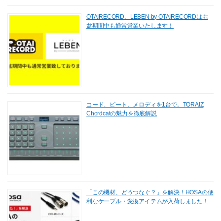
OTAIRECORD、LEBEN by OTAIRECORDはお
盆期間中も通常営業いたします！
コード、ビート、メロディを1台で。TORAIZ
Chordcatの魅力を徹底解説
「この機材、どうつなぐ？」を解決！HOSAの便
利なケーブル・変換アイテムが入荷しました！