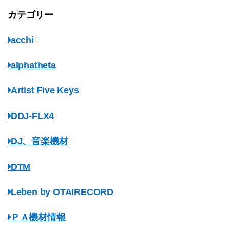
カテゴリー
acchi
alphatheta
Artist Five Keys
DDJ-FLX4
DJ、音楽機材
DTM
Leben by OTAIRECORD
ＰＡ機材情報