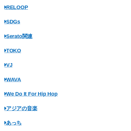
RELOOP
SDGs
Serato関連
TOKO
VJ
WAVA
We Do It For Hip Hop
アジアの音楽
あっち