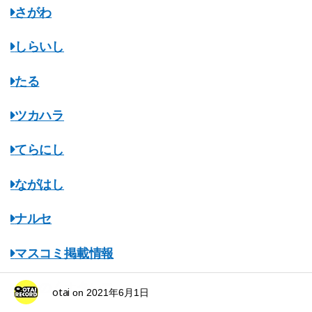
さがわ
しらいし
たる
ツカハラ
てらにし
ながはし
ナルセ
マスコミ掲載情報
みちのくオタレコ
otai
on
2021年6月1日