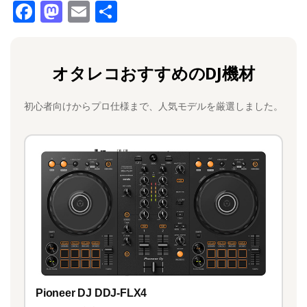
F
M
E
共
a
a
m
有
c
st
ai
オタレコおすすめのDJ機材
e
o
l
b
d
初心者向けからプロ仕様まで、人気モデルを厳選しました。
o
o
o
n
k
Pioneer DJ DDJ-FLX4