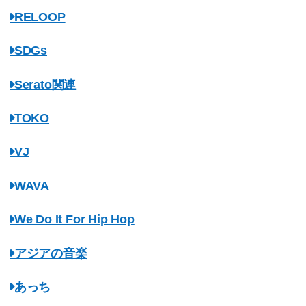
RELOOP
SDGs
Serato関連
TOKO
VJ
WAVA
We Do It For Hip Hop
アジアの音楽
あっち