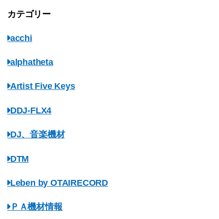
カテゴリー
acchi
alphatheta
Artist Five Keys
DDJ-FLX4
DJ、音楽機材
DTM
Leben by OTAIRECORD
ＰＡ機材情報