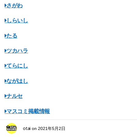
さがわ
しらいし
たる
ツカハラ
てらにし
ながはし
ナルセ
マスコミ掲載情報
みちのくオタレコ
otai
on
2021年5月2日