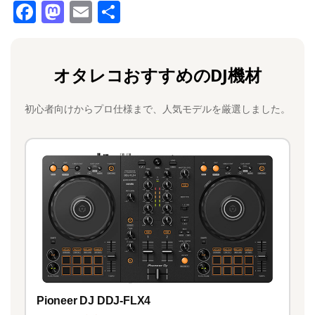
F
M
E
共
a
a
m
有
c
st
ai
オタレコおすすめのDJ機材
e
o
l
b
d
初心者向けからプロ仕様まで、人気モデルを厳選しました。
o
o
o
n
k
Pioneer DJ DDJ-FLX4