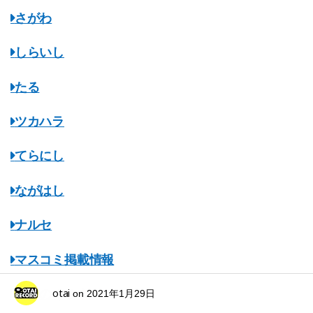
さがわ
しらいし
たる
ツカハラ
てらにし
ながはし
ナルセ
マスコミ掲載情報
otai
みちのくオタレコ
on
2021年1月29日