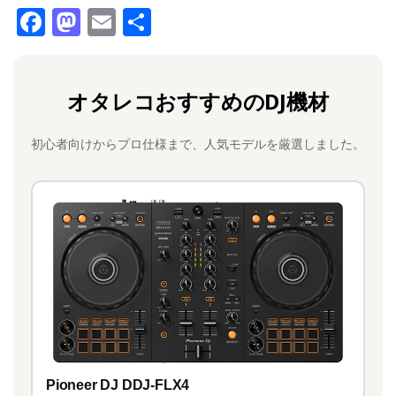
F
M
E
共
a
a
m
有
c
st
ai
オタレコおすすめのDJ機材
e
o
l
b
d
初心者向けからプロ仕様まで、人気モデルを厳選しました。
o
o
o
n
k
Pioneer DJ DDJ-FLX4