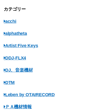
カテゴリー
acchi
alphatheta
Artist Five Keys
DDJ-FLX4
DJ、音楽機材
DTM
Leben by OTAIRECORD
ＰＡ機材情報