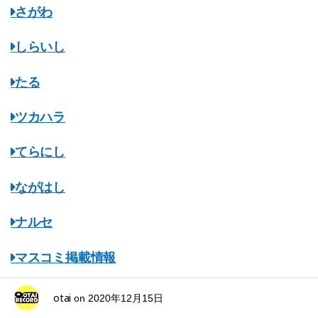
さがわ
しらいし
たる
ツカハラ
てらにし
ながはし
ナルセ
マスコミ掲載情報
みちのくオタレコ
otai
on
2020年12月15日