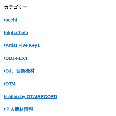
カテゴリー
acchi
alphatheta
Artist Five Keys
DDJ-FLX4
DJ、音楽機材
DTM
Leben by OTAIRECORD
ＰＡ機材情報