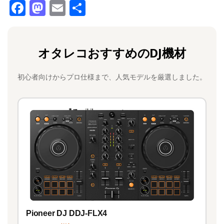
F
M
E
共
a
a
m
有
c
st
ai
オタレコおすすめのDJ機材
e
o
l
b
d
初心者向けからプロ仕様まで、人気モデルを厳選しました。
o
o
o
n
k
Pioneer DJ DDJ-FLX4