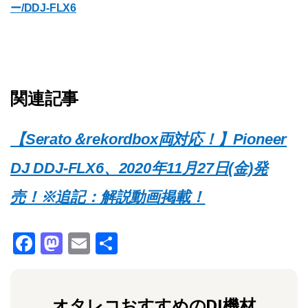
ー/DDJ-FLX6
関連記事
【Serato＆rekordbox両対応！】Pioneer
DJ DDJ-FLX6、2020年11月27日(金)発
売！※追記：解説動画掲載！
F
M
E
共
a
a
m
有
c
st
ai
オタレコおすすめのDJ機材