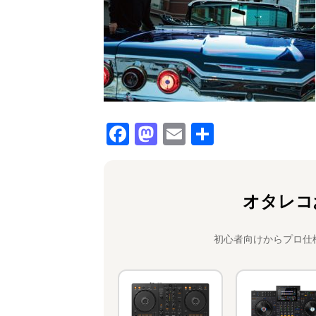
F
M
E
共
a
a
m
有
c
st
ai
e
o
l
オタレコ
b
d
o
o
初心者向けからプロ仕
o
n
k