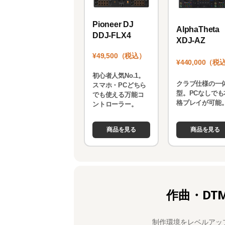
Pioneer DJ
AlphaTheta
DDJ-FLX4
XDJ-AZ
¥49,500（税込）
¥440,000（税
初心者人気No.1。
クラブ仕様の一
スマホ・PCどちら
型。PCなしでも
でも使える万能コ
格プレイが可能
ントローラー。
商品を見る
商品を見る
作曲・DT
制作環境をレベルアッ