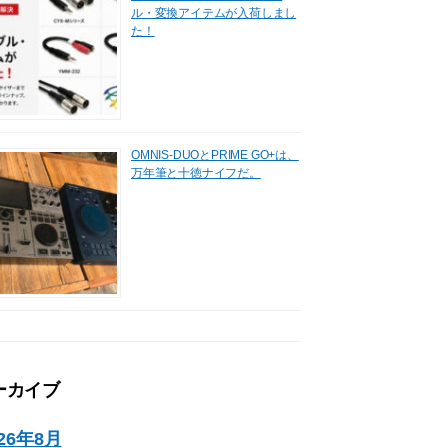
ル・変換アイテムが入荷しまし
た！
OMNIS-DUOとPRIME GO+は、
万年筆と十徳ナイフだ。
ーカイブ
026年8月