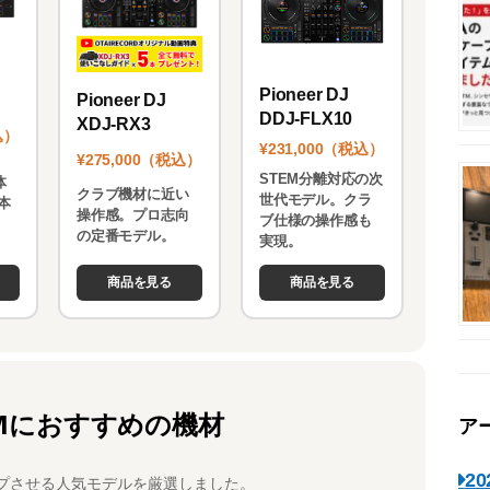
Pioneer DJ
Pioneer DJ
DDJ-FLX10
XDJ-RX3
込）
¥231,000（税込）
¥275,000（税込）
STEM分離対応の次
体
クラブ機材に近い
世代モデル。クラ
本
操作感。プロ志向
ブ仕様の操作感も
。
の定番モデル。
実現。
商品を見る
商品を見る
Mにおすすめの機材
ア
2
プさせる人気モデルを厳選しました。