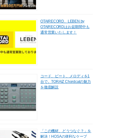
OTAIRECORD、LEBEN by
OTAIRECORDはお盆期間中も
通常営業いたします！
コード、ビート、メロディを1
台で。TORAIZ Chordcatの魅力
を徹底解説
「この機材、どうつなぐ？」を
解決！HOSAの便利なケーブ