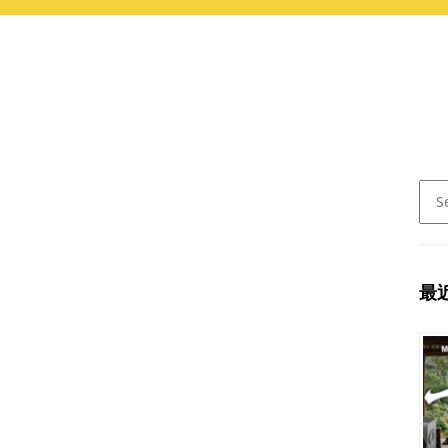
Sear
for:
最