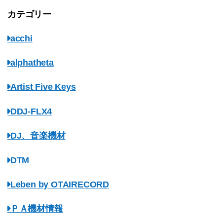
カテゴリー
acchi
alphatheta
Artist Five Keys
DDJ-FLX4
DJ、音楽機材
DTM
Leben by OTAIRECORD
ＰＡ機材情報