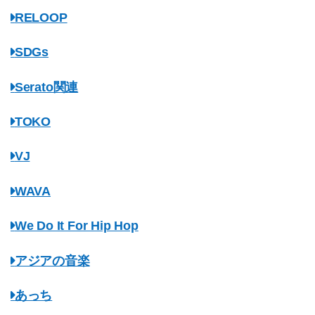
RELOOP
SDGs
Serato関連
TOKO
VJ
WAVA
We Do It For Hip Hop
アジアの音楽
あっち