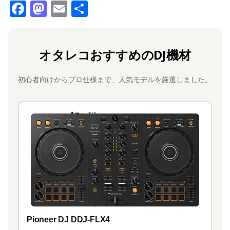
F
M
E
共
a
a
m
有
c
st
ai
オタレコおすすめのDJ機材
e
o
l
b
d
初心者向けからプロ仕様まで、人気モデルを厳選しました。
o
o
o
n
k
Pioneer DJ DDJ-FLX4