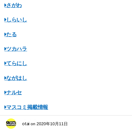
さがわ
しらいし
たる
ツカハラ
てらにし
ながはし
ナルセ
マスコミ掲載情報
みちのくオタレコ
otai
on
2020年10月11日