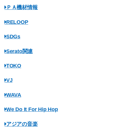
ＰＡ機材情報
RELOOP
SDGs
Serato関連
TOKO
VJ
WAVA
We Do It For Hip Hop
アジアの音楽