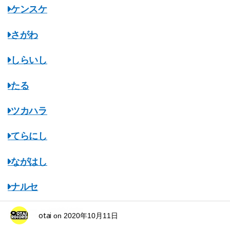
ケンスケ
さがわ
しらいし
たる
ツカハラ
てらにし
ながはし
ナルセ
マスコミ掲載情報
otai
on
2020年10月11日