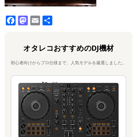
F
M
E
共
a
a
m
有
c
st
ai
オタレコおすすめのDJ機材
e
o
l
b
d
初心者向けからプロ仕様まで、人気モデルを厳選しました。
o
o
o
n
k