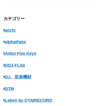
カテゴリー
acchi
alphatheta
Artist Five Keys
DDJ-FLX4
DJ、音楽機材
DTM
Leben by OTAIRECORD