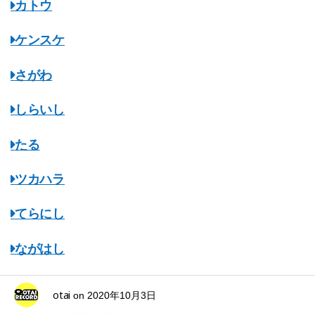
カトウ
ケンスケ
さがわ
しらいし
たる
ツカハラ
てらにし
ながはし
ナルセ
otai
on
2020年10月3日