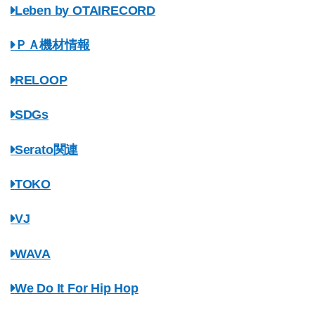
Leben by OTAIRECORD
ＰＡ機材情報
RELOOP
SDGs
Serato関連
TOKO
VJ
WAVA
We Do It For Hip Hop