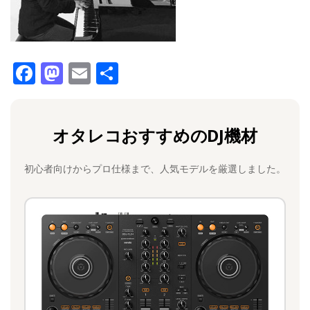
F
M
E
共
a
a
m
有
c
st
ai
オタレコおすすめのDJ機材
e
o
l
b
d
初心者向けからプロ仕様まで、人気モデルを厳選しました。
o
o
o
n
k