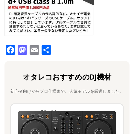
F
M
E
共
a
a
m
有
c
st
ai
オタレコおすすめのDJ機材
e
o
l
b
d
初心者向けからプロ仕様まで、人気モデルを厳選しました。
o
o
o
n
k