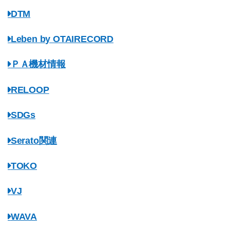
DTM
Leben by OTAIRECORD
ＰＡ機材情報
RELOOP
SDGs
Serato関連
TOKO
VJ
WAVA