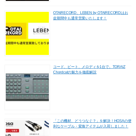
OTAIRECORD、LEBEN by OTAIRECORDはお
盆期間中も通常営業いたします！
コード、ビート、メロディを1台で。TORAIZ
Chordcatの魅力を徹底解説
「この機材、どうつなぐ？」を解決！HOSAの便
利なケーブル・変換アイテムが入荷しました！