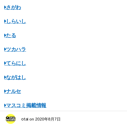
さがわ
しらいし
たる
ツカハラ
てらにし
ながはし
ナルセ
マスコミ掲載情報
otai
みちのくオタレコ
on
2020年8月7日