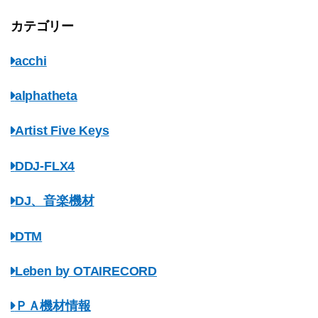
カテゴリー
acchi
alphatheta
Artist Five Keys
DDJ-FLX4
DJ、音楽機材
DTM
Leben by OTAIRECORD
ＰＡ機材情報