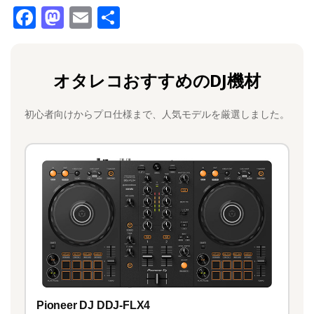
F
M
E
共
a
a
m
有
c
st
ai
オタレコおすすめのDJ機材
e
o
l
b
d
初心者向けからプロ仕様まで、人気モデルを厳選しました。
o
o
o
n
k
Pioneer DJ DDJ-FLX4