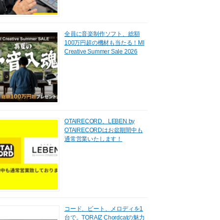
全員に音楽制作ソフト、総額
100万円超の機材も当たる！MI
Creative Summer Sale 2026
OTAIRECORD、LEBEN by
OTAIRECORDはお盆期間中も
通常営業いたします！
コード、ビート、メロディを1
台で。TORAIZ Chordcatの魅力