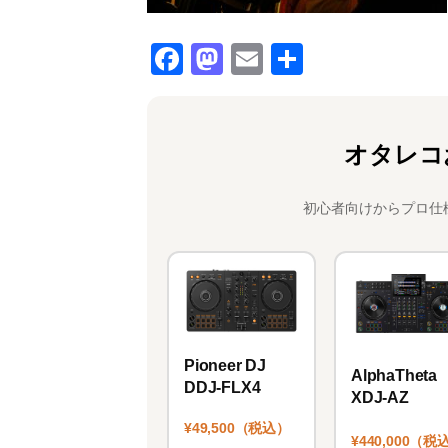
F
M
E
共
a
a
m
有
c
st
ai
e
o
l
オタレコ
b
d
o
o
初心者向けからプロ仕
o
n
k
Pioneer DJ
AlphaTheta
DDJ-FLX4
XDJ-AZ
¥49,500（税込）
¥440,000（税