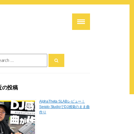
ch
近の投稿
AlphaTheta SLABレビュー｜
Serato StudioでDJ感覚のまま曲
作り