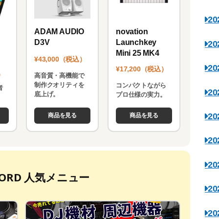
2
novation
ADAM AUDIO
Launchkey
D3V
2
Mini 25 MK4
¥43,000（税込）
2
¥17,200（税込）
）
高音質・高機能で
制作クオリティを
コンパクトながら
者
2
底上げ。
プロ仕様の実力。
。
2
商品を見る
商品を見る
2
2
ECORD 人気メニュー
2
2