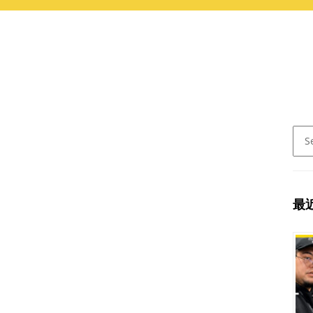
Sear
for:
最