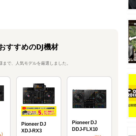
おすすめのDJ機材
様まで、人気モデルを厳選しました。
Pioneer DJ
Pioneer DJ
DDJ-FLX10
XDJ-RX3
込）