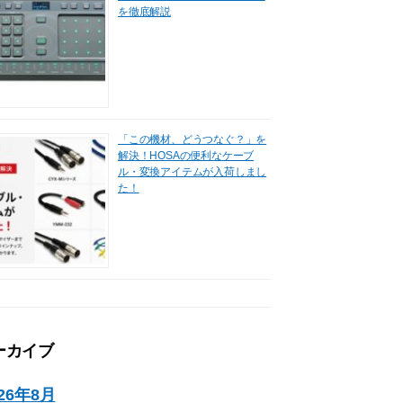
を徹底解説
「この機材、どうつなぐ？」を
解決！HOSAの便利なケーブ
ル・変換アイテムが入荷しまし
た！
ーカイブ
026年8月