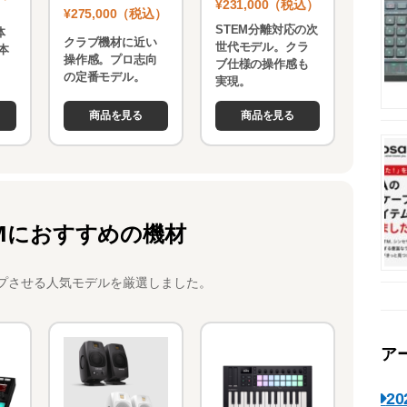
¥231,000（税込）
¥275,000（税込）
STEM分離対応の次
体
クラブ機材に近い
世代モデル。クラ
本
操作感。プロ志向
ブ仕様の操作感も
。
の定番モデル。
実現。
商品を見る
商品を見る
Mにおすすめの機材
プさせる人気モデルを厳選しました。
ア
2