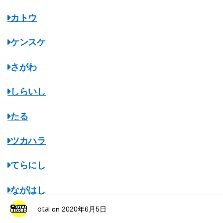
カトウ
ケンスケ
さがわ
しらいし
たる
ツカハラ
てらにし
ながはし
otai
on
2020年6月5日
ナルセ