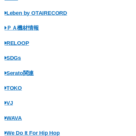
Leben by OTAIRECORD
ＰＡ機材情報
RELOOP
SDGs
Serato関連
TOKO
VJ
WAVA
We Do It For Hip Hop