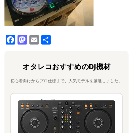
F
M
E
共
a
a
m
有
c
st
ai
オタレコおすすめのDJ機材
e
o
l
b
d
初心者向けからプロ仕様まで、人気モデルを厳選しました。
o
o
o
n
k