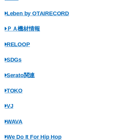
Leben by OTAIRECORD
ＰＡ機材情報
RELOOP
SDGs
Serato関連
TOKO
VJ
WAVA
We Do It For Hip Hop