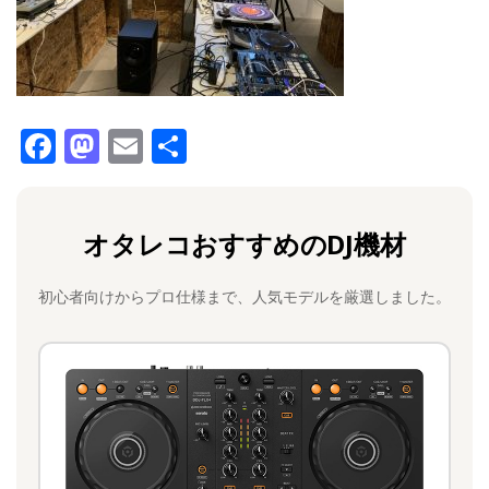
F
M
E
共
a
a
m
有
c
st
ai
オタレコおすすめのDJ機材
e
o
l
b
d
初心者向けからプロ仕様まで、人気モデルを厳選しました。
o
o
o
n
k