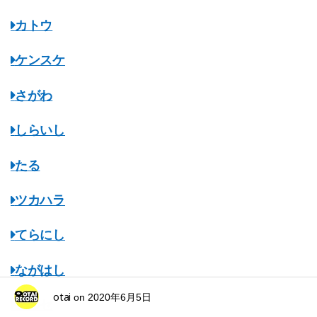
カトウ
ケンスケ
さがわ
しらいし
たる
ツカハラ
てらにし
ながはし
otai
on
2020年6月5日
ナルセ