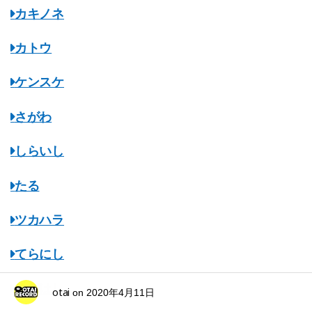
カキノネ
カトウ
ケンスケ
さがわ
しらいし
たる
ツカハラ
てらにし
ながはし
otai
on
2020年4月11日