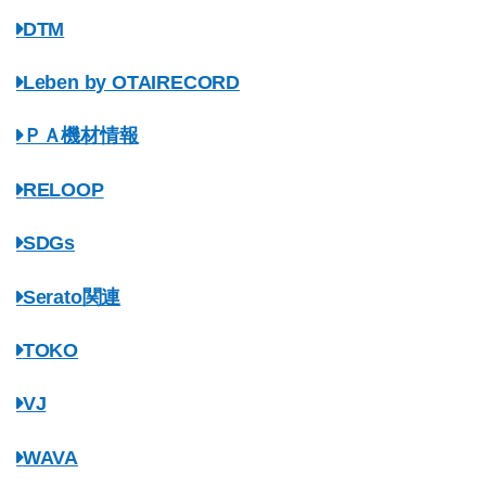
DTM
Leben by OTAIRECORD
ＰＡ機材情報
RELOOP
SDGs
Serato関連
TOKO
VJ
WAVA