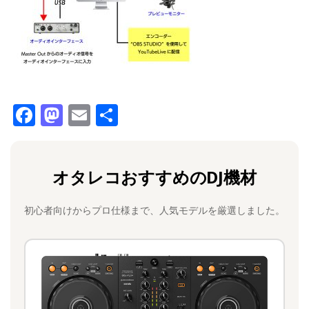
F
M
E
共
a
a
m
有
c
st
ai
オタレコおすすめのDJ機材
e
o
l
b
d
初心者向けからプロ仕様まで、人気モデルを厳選しました。
o
o
o
n
k