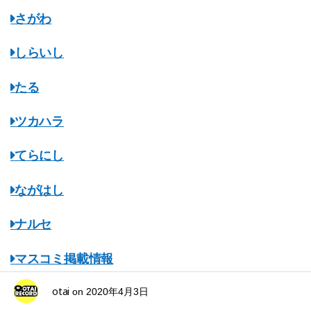
さがわ
しらいし
たる
ツカハラ
てらにし
ながはし
ナルセ
マスコミ掲載情報
otai
みちのくオタレコ
on
2020年4月3日