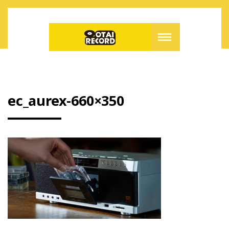
ec_aurex-660×350