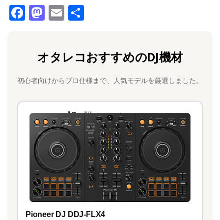
F
M
E
共
a
a
m
有
c
st
ai
オタレコおすすめのDJ機材
e
o
l
b
d
初心者向けからプロ仕様まで、人気モデルを厳選しました。
o
o
o
n
k
Pioneer DJ DDJ-FLX4