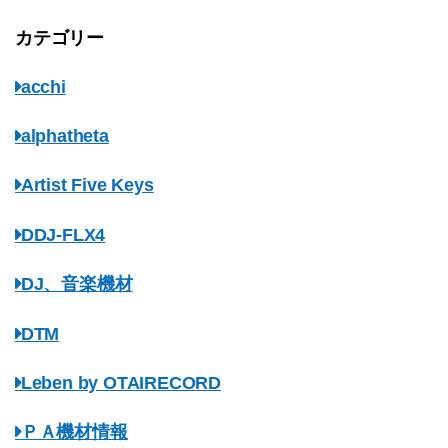
カテゴリー
acchi
alphatheta
Artist Five Keys
DDJ-FLX4
DJ、音楽機材
DTM
Leben by OTAIRECORD
ＰＡ機材情報