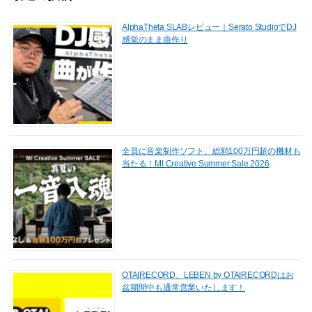
AlphaTheta SLABレビュー｜Serato StudioでDJ
感覚のまま曲作り
全員に音楽制作ソフト、総額100万円超の機材も
当たる！MI Creative Summer Sale 2026
OTAIRECORD、LEBEN by OTAIRECORDはお
盆期間中も通常営業いたします！