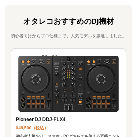
a
a
m
有
c
st
ai
オタレコおすすめのDJ機材
e
o
l
b
d
初心者向けからプロ仕様まで、人気モデルを厳選しました。
o
o
o
n
k
Pioneer DJ DDJ-FLX4
¥49,500（税込）
初心者人気No.1。スマホ・PCどちらでも使える万能コント