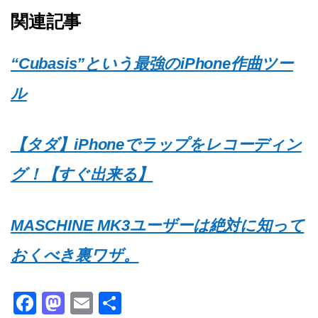
関連記事
“Cubasis”という最強のiPhone作曲ツー
ル
【タダ】iPhoneでラップをレコーディン
グ！【すぐ出来る】
MASCHINE MK3ユーザーは絶対に知って
おくべき裏ワザ。
F
M
E
共