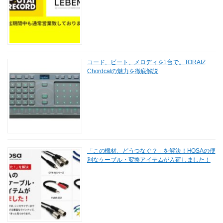
コード、ビート、メロディを1台で。TORAIZ
Chordcatの魅力を徹底解説
「この機材、どうつなぐ？」を解決！HOSAの便
利なケーブル・変換アイテムが入荷しました！