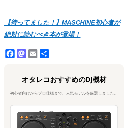
【待ってました！】MASCHINE初心者が
絶対に読むべき本が登場！
F
M
E
共
a
a
m
有
c
st
ai
オタレコおすすめのDJ機材
e
o
l
b
d
初心者向けからプロ仕様まで、人気モデルを厳選しました。
o
o
o
n
k