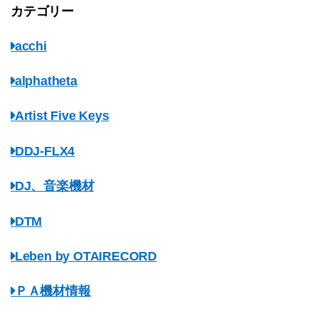
カテゴリー
acchi
alphatheta
Artist Five Keys
DDJ-FLX4
DJ、音楽機材
DTM
Leben by OTAIRECORD
ＰＡ機材情報