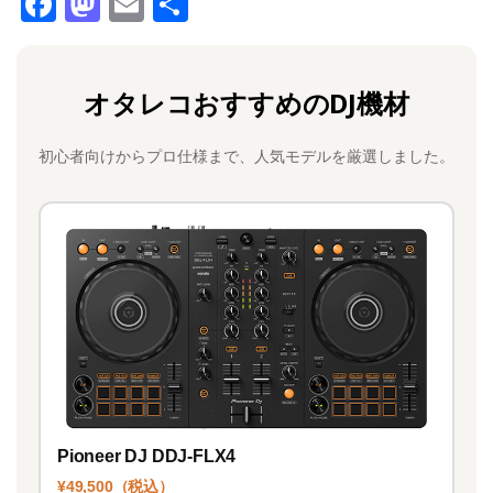
F
M
E
共
a
a
m
有
c
st
ai
オタレコおすすめのDJ機材
e
o
l
b
d
初心者向けからプロ仕様まで、人気モデルを厳選しました。
o
o
o
n
k
Pioneer DJ DDJ-FLX4
¥49,500（税込）