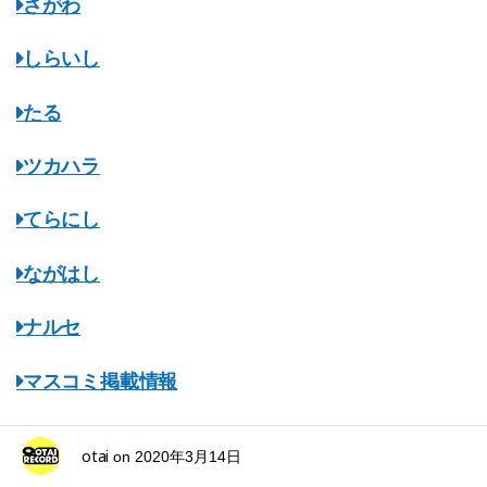
さがわ
しらいし
たる
ツカハラ
てらにし
ながはし
ナルセ
マスコミ掲載情報
みちのくオタレコ
otai
on
2020年3月14日