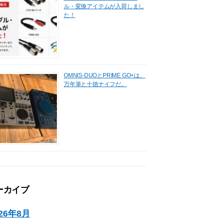
ル・変換アイテムが入荷しまし
た！
OMNIS-DUOとPRIME GO+は、
万年筆と十徳ナイフだ。
ーカイブ
026年8月