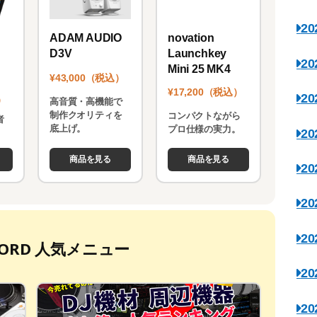
2
novation
ADAM AUDIO
Launchkey
D3V
2
Mini 25 MK4
¥43,000（税込）
¥17,200（税込）
2
）
高音質・高機能で
制作クオリティを
コンパクトながら
者
底上げ。
プロ仕様の実力。
2
。
商品を見る
商品を見る
2
2
2
ECORD 人気メニュー
2
2