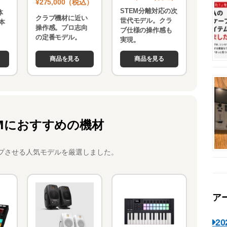
¥275,000（税込）
STEM分離対応の次
体
クラブ機材に近い
世代モデル。クラ
本
操作感。プロ志向
ブ仕様の操作感も
。
の定番モデル。
実現。
商品を見る
商品を見る
Mにおすすめの機材
プさせる人気モデルを厳選しました。
ア
2