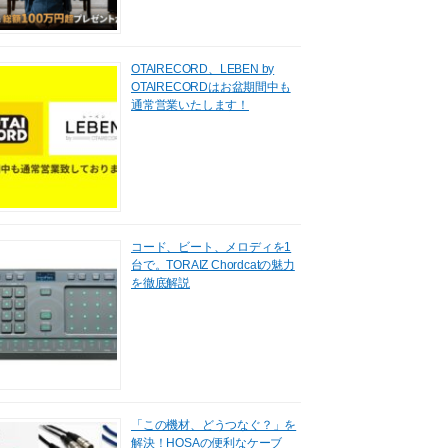
OTAIRECORD、LEBEN by
OTAIRECORDはお盆期間中も
通常営業いたします！
コード、ビート、メロディを1
台で。TORAIZ Chordcatの魅力
を徹底解説
「この機材、どうつなぐ？」を
解決！HOSAの便利なケーブ