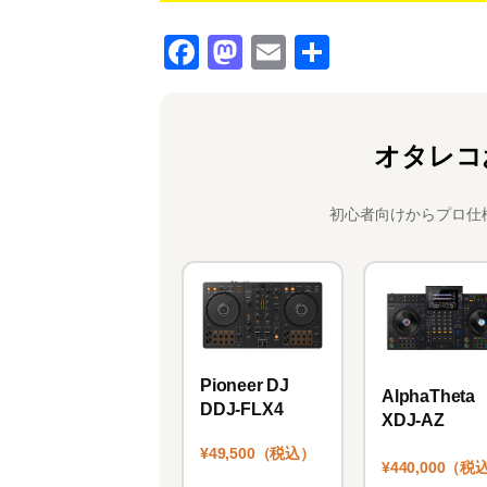
F
M
E
共
a
a
m
有
c
st
ai
e
o
l
オタレコ
b
d
o
o
初心者向けからプロ仕
o
n
k
Pioneer DJ
AlphaTheta
DDJ-FLX4
XDJ-AZ
¥49,500（税込）
¥440,000（税