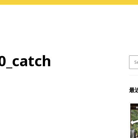
0_catch
Sear
for:
最