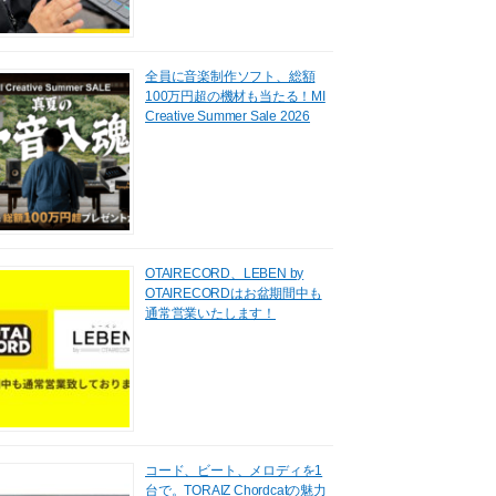
全員に音楽制作ソフト、総額
100万円超の機材も当たる！MI
Creative Summer Sale 2026
OTAIRECORD、LEBEN by
OTAIRECORDはお盆期間中も
通常営業いたします！
コード、ビート、メロディを1
台で。TORAIZ Chordcatの魅力