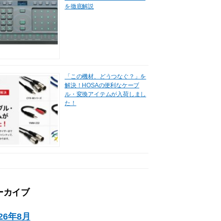
を徹底解説
「この機材、どうつなぐ？」を
解決！HOSAの便利なケーブ
ル・変換アイテムが入荷しまし
た！
ーカイブ
026年8月