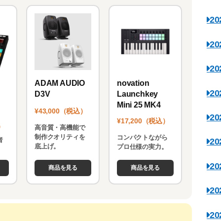
2
2
2
novation
ADAM AUDIO
2
Launchkey
D3V
Mini 25 MK4
¥43,000（税込）
2
¥17,200（税込）
）
高音質・高機能で
制作クオリティを
コンパクトながら
者
2
底上げ。
プロ仕様の実力。
。
2
商品を見る
商品を見る
2
2