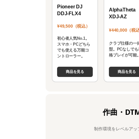
Pioneer DJ
AlphaTheta
DDJ-FLX4
XDJ-AZ
¥49,500（税込）
¥440,000（税
初心者人気No.1。
クラブ仕様の一
スマホ・PCどちら
型。PCなしでも
でも使える万能コ
格プレイが可能
ントローラー。
商品を見る
商品を見る
作曲・DT
制作環境をレベルアッ