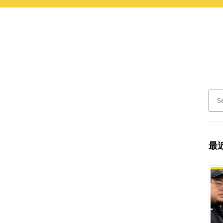
Sear
for:
最