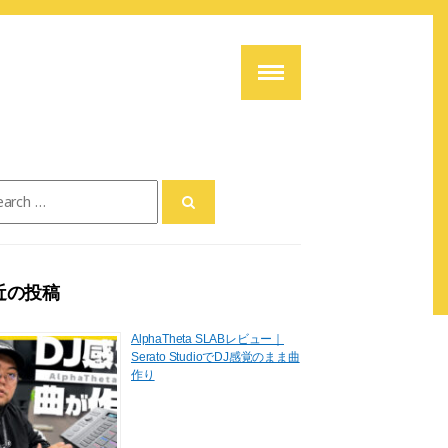
ch
近の投稿
AlphaTheta SLABレビュー｜
Serato StudioでDJ感覚のまま曲
作り