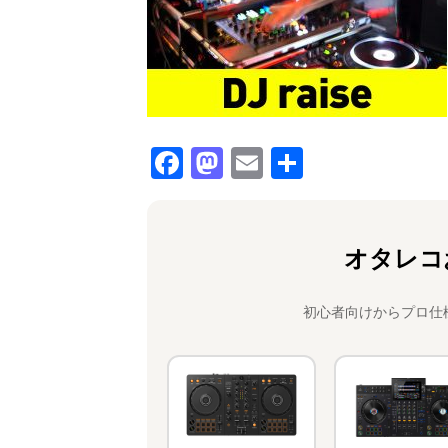
F
M
E
共
a
a
m
有
c
st
ai
e
o
l
オタレコ
b
d
o
o
初心者向けからプロ仕
o
n
k