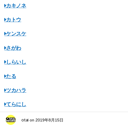
カキノネ
カトウ
ケンスケ
さがわ
しらいし
たる
ツカハラ
てらにし
ながはし
otai
on
2019年8月15日