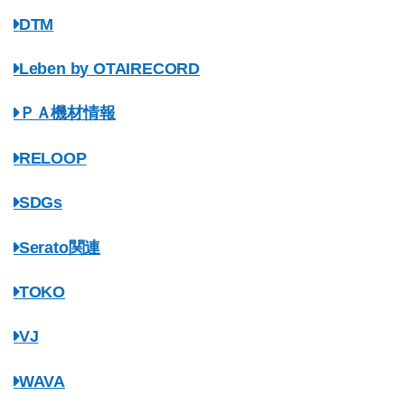
DTM
Leben by OTAIRECORD
ＰＡ機材情報
RELOOP
SDGs
Serato関連
TOKO
VJ
WAVA