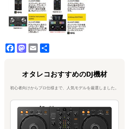
F
M
E
共
a
a
m
有
c
st
ai
オタレコおすすめのDJ機材
e
o
l
b
d
初心者向けからプロ仕様まで、人気モデルを厳選しました。
o
o
o
n
k