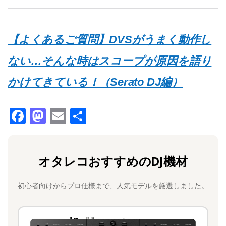
【よくあるご質問】DVSがうまく動作し
ない…そんな時はスコープが原因を語り
かけてきている！（Serato DJ編）
F
M
E
共
a
a
m
有
c
st
ai
オタレコおすすめのDJ機材
e
o
l
b
d
初心者向けからプロ仕様まで、人気モデルを厳選しました。
o
o
o
n