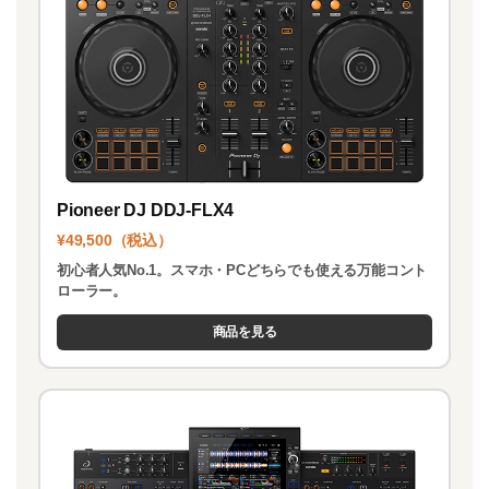
k
Pioneer DJ DDJ-FLX4
¥49,500（税込）
初心者人気No.1。スマホ・PCどちらでも使える万能コント
ローラー。
商品を見る