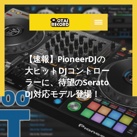
【速報】PioneerDJの
大ヒットDJコントロー
ラーに、待望のSerato
DJ対応モデル登場！