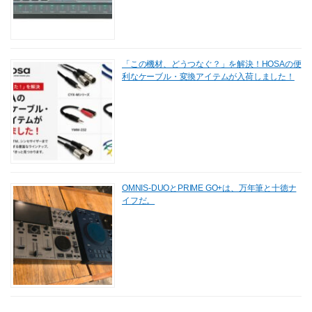
「この機材、どうつなぐ？」を解決！HOSAの便
利なケーブル・変換アイテムが入荷しました！
OMNIS-DUOとPRIME GO+は、万年筆と十徳ナ
イフだ。