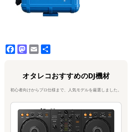
F
M
E
共
a
a
m
有
c
st
ai
オタレコおすすめのDJ機材
e
o
l
b
d
初心者向けからプロ仕様まで、人気モデルを厳選しました。
o
o
o
n
k