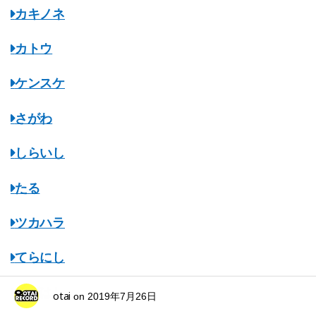
カキノネ
カトウ
ケンスケ
さがわ
しらいし
たる
ツカハラ
てらにし
ながはし
otai
on
2019年7月26日