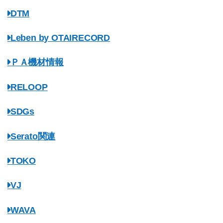
DTM
Leben by OTAIRECORD
ＰＡ機材情報
RELOOP
SDGs
Serato関連
TOKO
VJ
WAVA