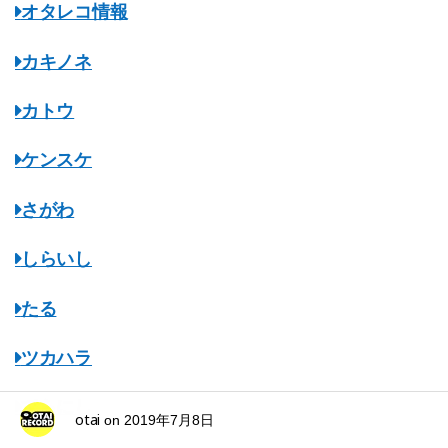
オタレコ情報
カキノネ
カトウ
ケンスケ
さがわ
しらいし
たる
ツカハラ
てらにし
otai
on
2019年7月8日