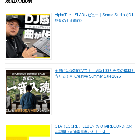
最近の投稿
AlphaTheta SLABレビュー｜Serato StudioでDJ
感覚のまま曲作り
全員に音楽制作ソフト、総額100万円超の機材も
当たる！MI Creative Summer Sale 2026
OTAIRECORD、LEBEN by OTAIRECORDはお
盆期間中も通常営業いたします！