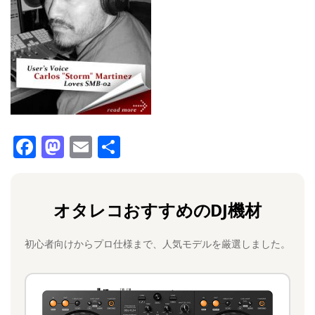
F
M
E
共
a
a
m
有
c
st
ai
オタレコおすすめのDJ機材
e
o
l
b
d
初心者向けからプロ仕様まで、人気モデルを厳選しました。
o
o
o
n
k