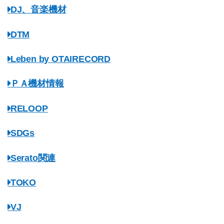
DJ、音楽機材
DTM
Leben by OTAIRECORD
ＰＡ機材情報
RELOOP
SDGs
Serato関連
TOKO
VJ