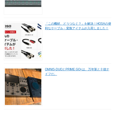
「この機材、どうつなぐ？」を解決！HOSAの便
利なケーブル・変換アイテムが入荷しました！
OMNIS-DUOとPRIME GO+は、万年筆と十徳ナ
イフだ。