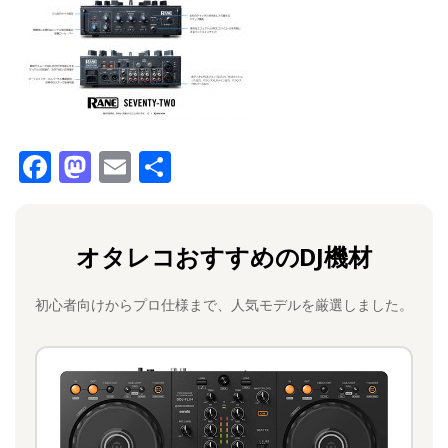
F
M
E
共
a
a
m
有
c
st
ai
オタレコおすすめのDJ機材
e
o
l
b
d
初心者向けからプロ仕様まで、人気モデルを厳選しました。
o
o
o
n
k