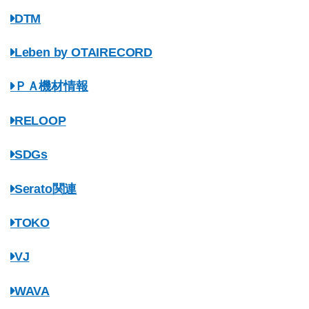
DTM
Leben by OTAIRECORD
ＰＡ機材情報
RELOOP
SDGs
Serato関連
TOKO
VJ
WAVA