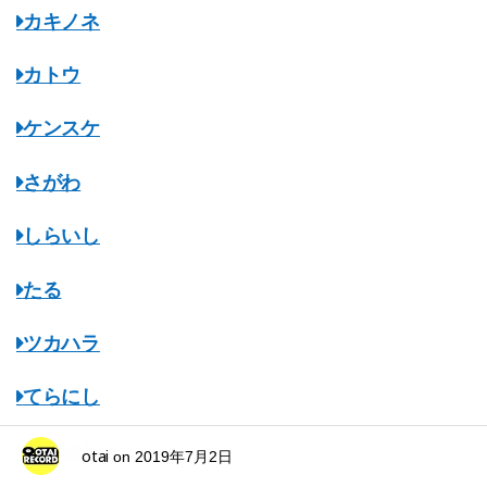
カキノネ
カトウ
ケンスケ
さがわ
しらいし
たる
ツカハラ
てらにし
ながはし
otai
on
2019年7月2日