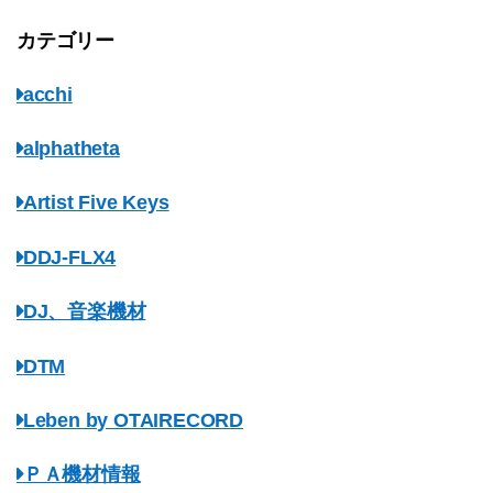
カテゴリー
acchi
alphatheta
Artist Five Keys
DDJ-FLX4
DJ、音楽機材
DTM
Leben by OTAIRECORD
ＰＡ機材情報