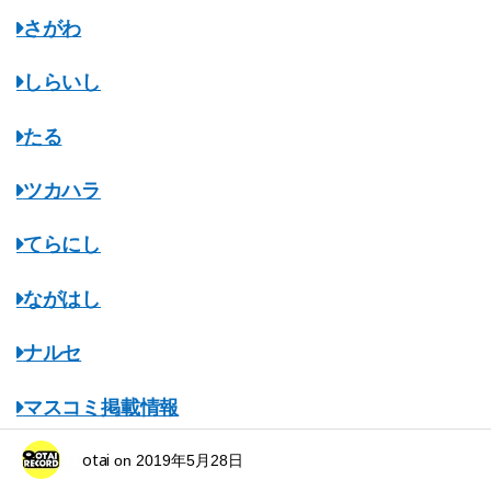
さがわ
しらいし
たる
ツカハラ
てらにし
ながはし
ナルセ
マスコミ掲載情報
otai
みちのくオタレコ
on
2019年5月28日