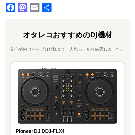
F
M
E
共
a
a
m
有
c
st
ai
オタレコおすすめのDJ機材
e
o
l
b
d
初心者向けからプロ仕様まで、人気モデルを厳選しました。
o
o
o
n
k
Pioneer DJ DDJ-FLX4