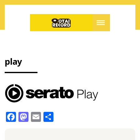
play
F
M
E
共
a
a
m
有
c
st
ai