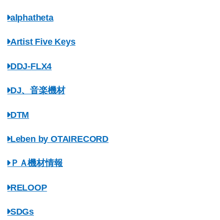
alphatheta
Artist Five Keys
DDJ-FLX4
DJ、音楽機材
DTM
Leben by OTAIRECORD
ＰＡ機材情報
RELOOP
SDGs