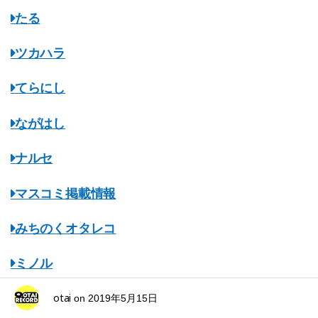
たる
ツカハラ
てらにし
ながはし
ナルセ
マスコミ掲載情報
みちのくオタレコ
ミノル
otai
むらさき
on
2019年5月15日