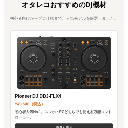
オタレコおすすめのDJ機材
e
o
l
b
d
初心者向けからプロ仕様まで、人気モデルを厳選しました。
o
o
o
n
k
Pioneer DJ DDJ-FLX4
¥49,500（税込）
初心者人気No.1。スマホ・PCどちらでも使える万能コント
ローラー。