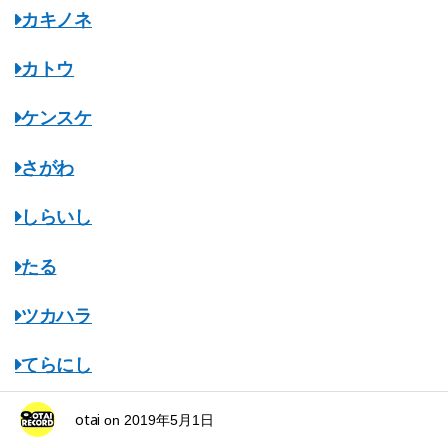
カキノネ
カトウ
ケンスケ
さがわ
しらいし
たる
ツカハラ
てらにし
ながはし
otai
on
2019年5月1日