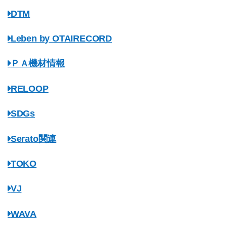
DTM
Leben by OTAIRECORD
ＰＡ機材情報
RELOOP
SDGs
Serato関連
TOKO
VJ
WAVA