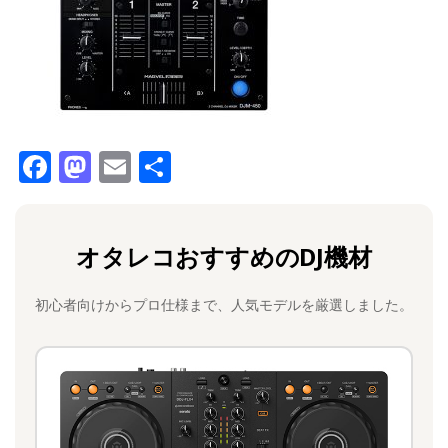
F
M
E
共
a
a
m
有
c
st
ai
オタレコおすすめのDJ機材
e
o
l
b
d
初心者向けからプロ仕様まで、人気モデルを厳選しました。
o
o
o
n
k