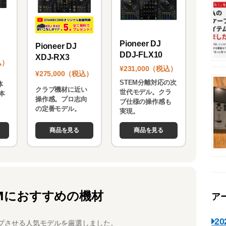
Pioneer DJ
Pioneer DJ
DDJ-FLX10
XDJ-RX3
込）
¥231,000（税込）
¥275,000（税込）
STEM分離対応の次
体
クラブ機材に近い
世代モデル。クラ
本
操作感。プロ志向
ブ仕様の操作感も
。
の定番モデル。
実現。
商品を見る
商品を見る
Mにおすすめの機材
ア
2
プさせる人気モデルを厳選しました。