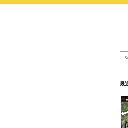
Sear
for:
最