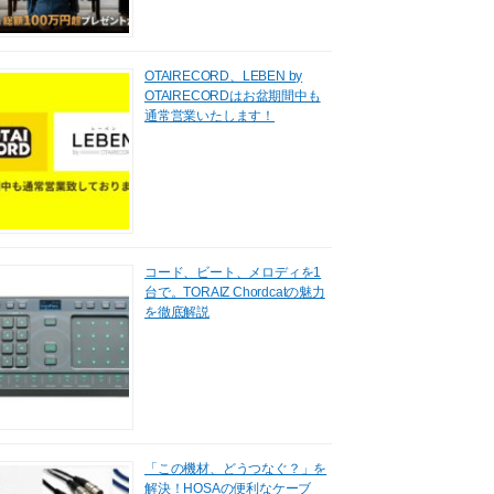
OTAIRECORD、LEBEN by
OTAIRECORDはお盆期間中も
通常営業いたします！
コード、ビート、メロディを1
台で。TORAIZ Chordcatの魅力
を徹底解説
「この機材、どうつなぐ？」を
解決！HOSAの便利なケーブ