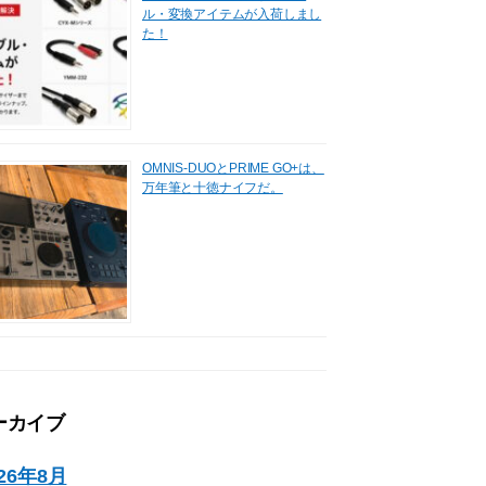
ル・変換アイテムが入荷しまし
た！
OMNIS-DUOとPRIME GO+は、
万年筆と十徳ナイフだ。
ーカイブ
026年8月