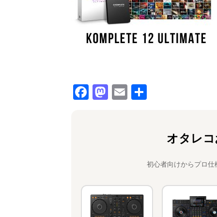
F
M
E
共
a
a
m
有
c
st
ai
e
o
l
オタレコ
b
d
o
o
初心者向けからプロ仕
o
n
k