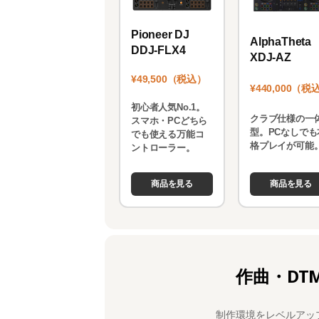
Pioneer DJ
AlphaTheta
DDJ-FLX4
XDJ-AZ
¥49,500（税込）
¥440,000（税
初心者人気No.1。
クラブ仕様の一
スマホ・PCどちら
型。PCなしでも
でも使える万能コ
格プレイが可能
ントローラー。
商品を見る
商品を見る
作曲・DT
制作環境をレベルアッ