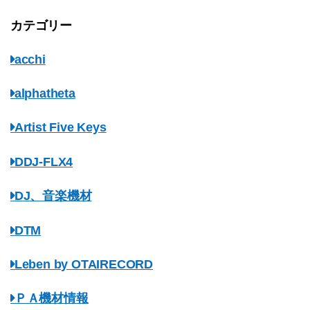
カテゴリー
acchi
alphatheta
Artist Five Keys
DDJ-FLX4
DJ、音楽機材
DTM
Leben by OTAIRECORD
ＰＡ機材情報