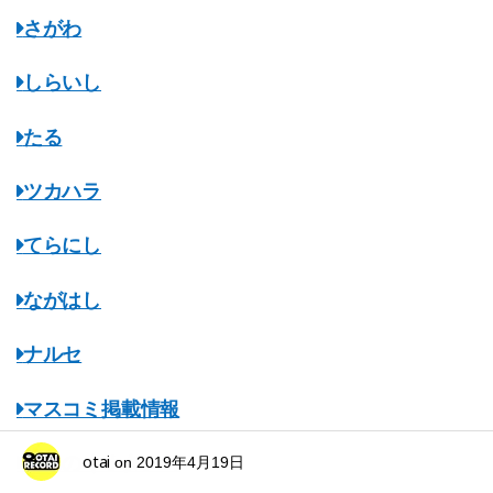
さがわ
しらいし
たる
ツカハラ
てらにし
ながはし
ナルセ
マスコミ掲載情報
otai
みちのくオタレコ
on
2019年4月19日