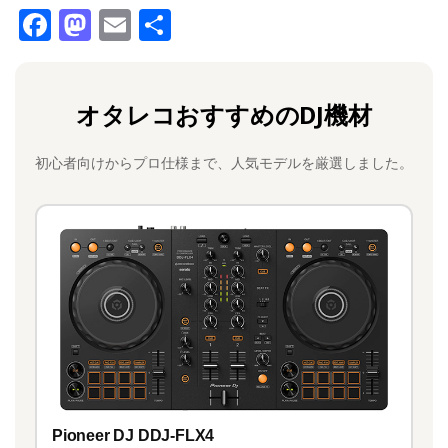
F
M
E
共
a
a
m
有
c
st
ai
オタレコおすすめのDJ機材
e
o
l
b
d
初心者向けからプロ仕様まで、人気モデルを厳選しました。
o
o
o
n
k
Pioneer DJ DDJ-FLX4