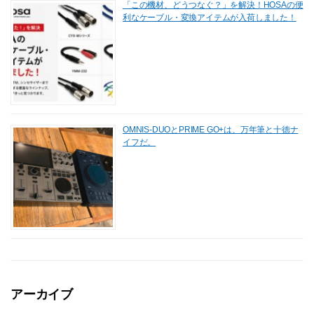
「この機材、どうつなぐ？」を解決！HOSAの便
利なケーブル・変換アイテムが入荷しました！
OMNIS-DUOとPRIME GO+は、万年筆と十徳ナ
イフだ。
アーカイブ