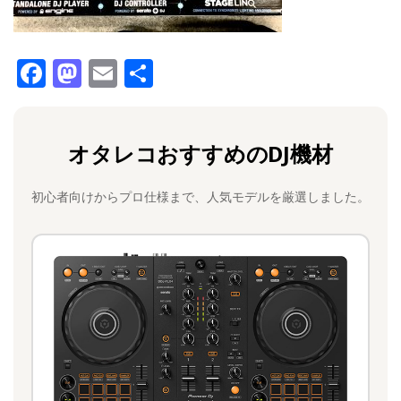
F
M
E
共
a
a
m
有
c
st
ai
オタレコおすすめのDJ機材
e
o
l
b
d
初心者向けからプロ仕様まで、人気モデルを厳選しました。
o
o
o
n
k