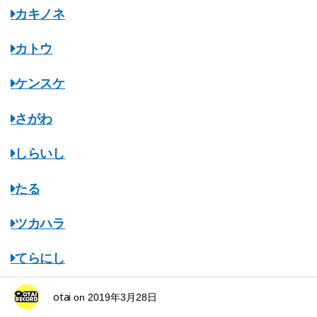
カキノネ
カトウ
ケンスケ
さがわ
しらいし
たる
ツカハラ
てらにし
ながはし
otai
on
2019年3月28日