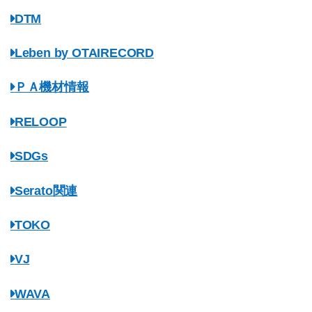
DTM
Leben by OTAIRECORD
ＰＡ機材情報
RELOOP
SDGs
Serato関連
TOKO
VJ
WAVA