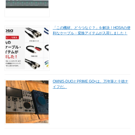
「この機材、どうつなぐ？」を解決！HOSAの便
利なケーブル・変換アイテムが入荷しました！
OMNIS-DUOとPRIME GO+は、万年筆と十徳ナ
イフだ。