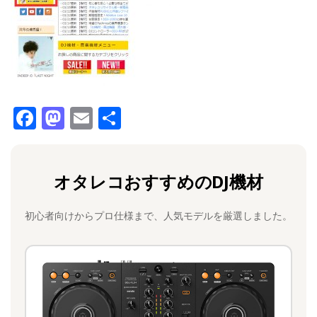
F
M
E
共
a
a
m
有
c
st
ai
オタレコおすすめのDJ機材
e
o
l
b
d
初心者向けからプロ仕様まで、人気モデルを厳選しました。
o
o
o
n
k