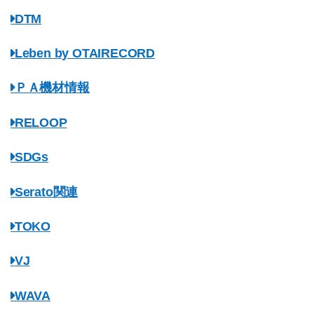
DTM
Leben by OTAIRECORD
ＰＡ機材情報
RELOOP
SDGs
Serato関連
TOKO
VJ
WAVA