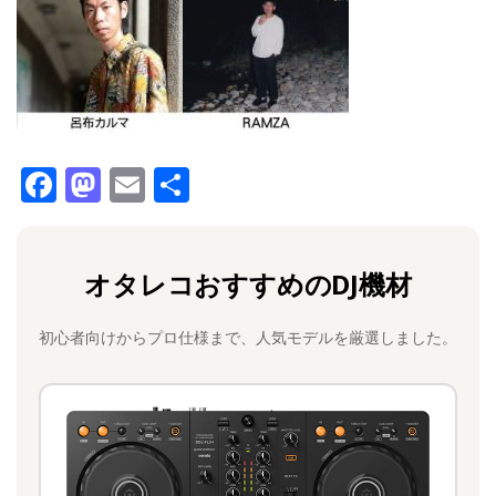
F
M
E
共
a
a
m
有
c
st
ai
オタレコおすすめのDJ機材
e
o
l
b
d
初心者向けからプロ仕様まで、人気モデルを厳選しました。
o
o
o
n
k