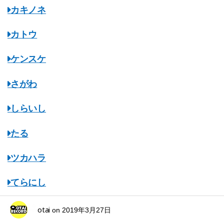
カキノネ
カトウ
ケンスケ
さがわ
しらいし
たる
ツカハラ
てらにし
ながはし
otai
on
2019年3月27日