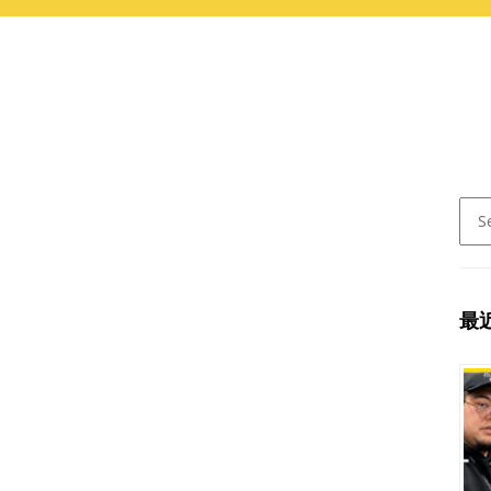
Sear
for:
最