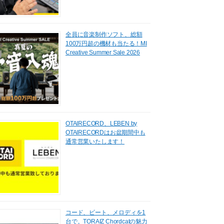
全員に音楽制作ソフト、総額
100万円超の機材も当たる！MI
Creative Summer Sale 2026
OTAIRECORD、LEBEN by
OTAIRECORDはお盆期間中も
通常営業いたします！
コード、ビート、メロディを1
台で。TORAIZ Chordcatの魅力