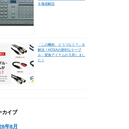
を徹底解説
「この機材、どうつなぐ？」を
解決！HOSAの便利なケーブ
ル・変換アイテムが入荷しまし
た！
ーカイブ
026年8月