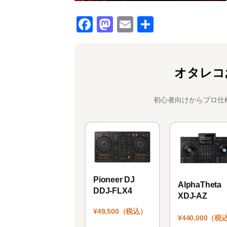
F
M
E
共
a
a
m
有
c
st
ai
e
o
l
オタレコ
b
d
o
o
初心者向けからプロ仕
o
n
k
Pioneer DJ
AlphaTheta
DDJ-FLX4
XDJ-AZ
¥49,500（税込）
¥440,000（税