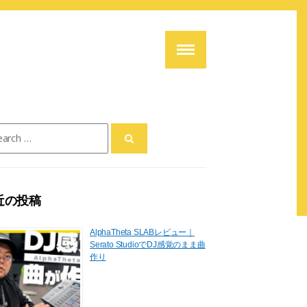
ch
近の投稿
AlphaTheta SLABレビュー｜
Serato StudioでDJ感覚のまま曲
作り