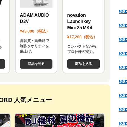
2
novation
ADAM AUDIO
Launchkey
D3V
2
Mini 25 MK4
¥43,000（税込）
¥17,200（税込）
2
）
高音質・高機能で
制作クオリティを
コンパクトながら
者
底上げ。
プロ仕様の実力。
2
。
商品を見る
商品を見る
2
2
2
ECORD 人気メニュー
2
2