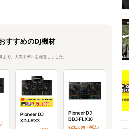
おすすめのDJ機材
様まで、人気モデルを厳選しました。
Pioneer DJ
Pioneer DJ
DDJ-FLX10
XDJ-RX3
込）
¥231,000（税込）