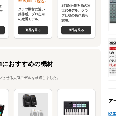
¥275,000（税込）
STEM分離対応の次
体
クラブ機材に近い
世代モデル。クラ
本
操作感。プロ志向
ブ仕様の操作感も
。
の定番モデル。
実現。
商品を見る
商品を見る
Mにおすすめの機材
プさせる人気モデルを厳選しました。
ア
2